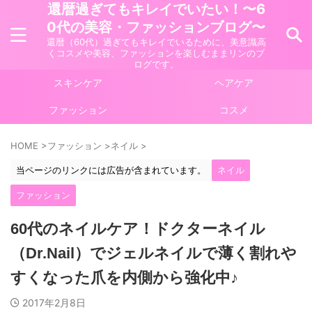
還暦過ぎてもキレイでいたい！〜6
0代の美容・ファッションブログ〜
還暦（60代）過ぎてもキレイでいるために、美意識高
くコスメや美容、ファッションを楽しむままリンのブ
ログです。
スキンケア
ヘアケア
ファッション
コスメ
HOME
>
ファッション
>
ネイル
>
当ページのリンクには広告が含まれています。
ネイル
ファッション
60代のネイルケア！ドクターネイル
（Dr.Nail）でジェルネイルで薄く割れや
すくなった爪を内側から強化中♪
2017年2月8日