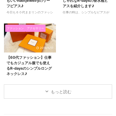
もいいnaotjewelryのリー
しゃれなR-daysの香水瓶ピ
フピアス♪
アスを紹介します♪
今日も６０代ままリンのファッシ
仕事の時は、シンプルなピアスが
ョンの投稿です(^^)/ 今年は春が
多いのですが、 休日は少し大き
短くて、急に夏のような陽気にな
めだったり、揺れるピアスが好き
ってしまったので、 慌てて夏物
な私。 ６０代だからと言って、
ファッション
アクセサリー
を購入しています。 こちらは、
地味な物はつけたくないんです♪
またまた楽天のnaotjewelryのリ
そんな私の願望を叶えてくれたの
ーフピアスです。 naotjewelryを
が、 R-days（アールデイズ）の
2018/5/17
利用するのは２回目♪ 前回は↓↓
香水瓶ピアス。 チェコのクリス
のようなピアスでした。
タルガラスだそうなのですが、
【60代ファッション】仕事
https://kanreki-
一つ一つ色合いが違うそうで、と
でもカジュアル服でも使え
beauty.himemode.com/fashion/
っても素敵(*^▽^*) 全部で９種類
るR-daysのシンプルロング
naotjewelry/ naotjewelryのリー
あるので、えらぶのがかなり迷い
ネックレス♪
フピアスは楽天ランキング１位獲
ました。 この色はほんのりピン
得！シンプルなのに存在感があ
ク色で、自分の持っている洋服に
私は普段仕事をしているので、
る。 naotj ...
合わせやすそうだったので選びま
仕事の洋服にも合って、休日のカ
した！ R-daysの香水瓶ピアスは
ジュアルな洋服にも合うような
もっと読む
絶妙な色 ...
シンプルなロングネックレスを探
していたら、 楽天のR-days（ア
ールデイズ）というお店で素敵な
ロングネックレスを見つけたので