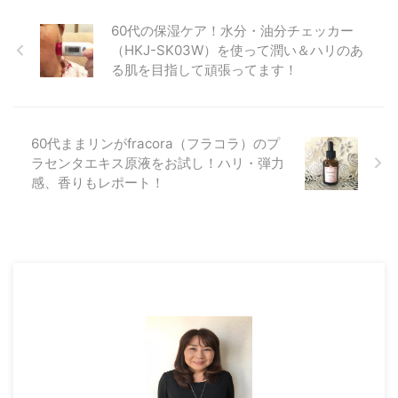
紹介します(*^▽^*) プレゼント用
のボックスもオレンジ色で可愛い
60代の保湿ケア！水分・油分チェッカー
♪ 60代のファッション♪マザーオ
（HKJ-SK03W）を使って潤い＆ハリのあ
ブパールのお花が可愛いロングネ
る肌を目指して頑張ってます！
ックレス！ ゴールドカラーで、
お花の飾りがついています。 マ
ザーオブパールなので、シンプル
なのに安っぽく見えなくて、上品
60代ままリンがfracora（フラコラ）のプ
です♪ ネックレスの前兆は76ｃｍ
ラセンタエキス原液をお試し！ハリ・弾力
で、お花 ...
感、香りもレポート！