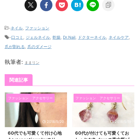
-
ネイル
,
ファッション
-
口コミ
,
ジェルネイル
,
乾燥
,
Dr.Nail
,
ドクターネイル
,
ネイルケア
,
爪が割れる
,
爪のダメージ
執筆者:
ままリン
関連記事
ファッション
アクセサリー
ファッション
アクセサリー
2018/5/20
2018/5/19
60代でも可愛くて付け心地
60代が付けても可愛くてお