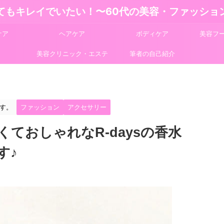
てもキレイでいたい！〜60代の美容・ファッショ
ケア
ヘアケア
ボディケア
美容フ
美容クリニック・エステ
筆者の自己紹介
す。
ファッション
アクセサリー
くておしゃれなR-daysの香水
す♪