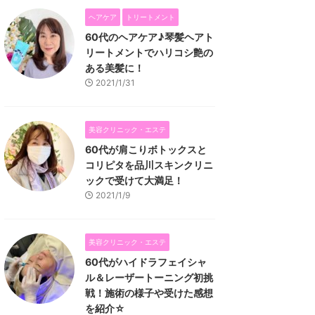
ヘアケア
トリートメント
60代のヘアケア♪琴髪ヘアト
リートメントでハリコシ艶の
ある美髪に！
2021/1/31
美容クリニック・エステ
60代が肩こりボトックスと
コリピタを品川スキンクリニ
ックで受けて大満足！
2021/1/9
美容クリニック・エステ
60代がハイドラフェイシャ
ル＆レーザートーニング初挑
戦！施術の様子や受けた感想
を紹介☆