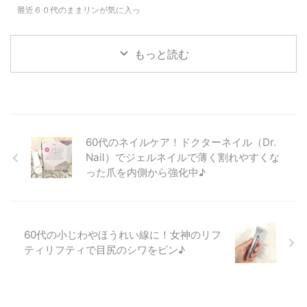
てもなかなか満足できなかった
嬉しいです(^^)/ 今回は、６０代
最近６０代のままリンが気に入っ
り・・・ 今回紹介するプラワン
が、ヤーマンメディリフトを実際
て使っている、 オールインワン
シー プレミアムハイドロゲルア
に使ってみた感想や、 効果があ
ゲルを紹介したいと思います(^^)/
イパッチは、 娘の紹介で知った
るのか？など肌に変化があったの
それがこのPG2マリーンリッチで
もっと読む
ものなのですが、 これを貼ると
かなど紹介したいと思います。
す♪ 60代ままリンのPG2マリー
６０代のたるんだ目元が翌朝ぷり
６０代でヤー ...
ンリッチの使い方♪ PG2はすべて
ぷ ...
の製品に高濃度で高純度のプロテ
オグリカン原液が配合されてい
て、 添加物も一切使用していな
い化粧品ブランドなんです。 プ
60代のネイルケア！ドクターネイル（Dr.
ロテオグリカンの保水力はヒアル
Nail）でジェルネイルで薄く割れやすくな
ロン酸の約1.3倍といわれている
った爪を内側から強化中♪
ので、 保湿が大事な60代の肌に
もスッとなじんでくれます
(*^▽^*) PG2マリーンリッチはオ
ールインワンゲルなので、 通常
これ一 ...
60代の小じわやほうれい線に！女神のリフ
ティリフティで目尻のシワをピン♪