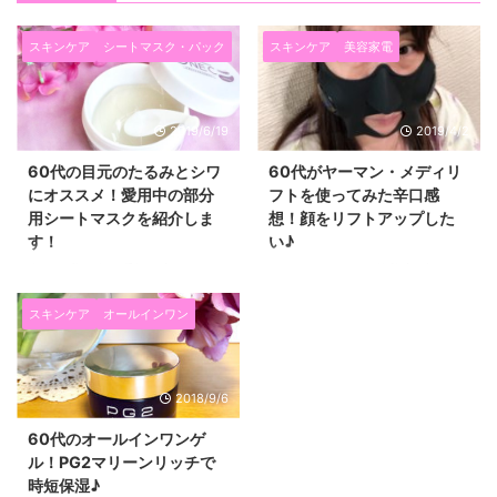
スキンケア
シートマスク・パック
スキンケア
美容家電
2019/6/19
2019/4/2
60代の目元のたるみとシワ
60代がヤーマン・メディリ
にオススメ！愛用中の部分
フトを使ってみた辛口感
用シートマスクを紹介しま
想！顔をリフトアップした
す！
い♪
今日は私が今一番気に入ってい
こんにちは！６０代美容ブロガー
て、毎日使っている、 目元のた
ままリンです♪ ブロガーなのに久
るみとシワ対策の目元ケアコスメ
しぶりの更新になってしまいまし
スキンケア
オールインワン
を紹介したいと思います！ ６０
た！（笑） さて、先日、娘が誕
代になると、目元のたるみとシワ
生日プレゼントに、 今入荷待ち
がすごく気になります！ 毎朝鏡
な程大人気の YAMAN（ヤーマ
2018/9/6
を見るたび、どんどん目の下に新
ン）の美顔器「メディリフト」を
しいシワができたり たるみがひ
くれました(*^▽^*) ２月に頼みま
60代のオールインワンゲ
どくなっているなぁ～と気持ちが
して、１か月ほど待って届きまし
ル！PG2マリーンリッチで
下がる日々を過ごしていました。
た。 最初４か月待ちといわれて
時短保湿♪
そして、アイクリームを塗ってい
いたので、 こんなに早く届いて