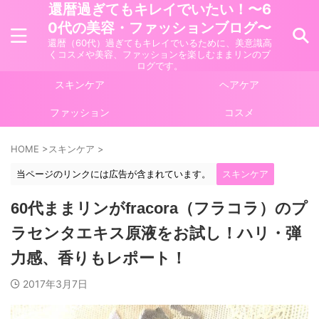
還暦過ぎてもキレイでいたい！〜6
0代の美容・ファッションブログ〜
還暦（60代）過ぎてもキレイでいるために、美意識高
くコスメや美容、ファッションを楽しむままリンのブ
ログです。
スキンケア
ヘアケア
ファッション
コスメ
HOME
>
スキンケア
>
当ページのリンクには広告が含まれています。
スキンケア
60代ままリンがfracora（フラコラ）のプ
ラセンタエキス原液をお試し！ハリ・弾
力感、香りもレポート！
2017年3月7日