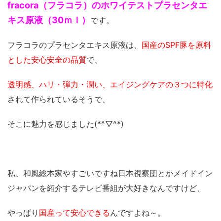
fracora（フラコラ）のホワイテストプラセンタエ
キス原液（30ｍｌ）
です。
フラコラのプラセンタエキス原液は、
国産のSPF豚を原料
とした安心安全の品質
で、
透明感、ハリ・弾力・潤い、エイジングケアの３つに特化
されて作られているそうで、
そこに魅力を感じました(*^▽^*)
私、和風総本家やすごいですね日本視察団とかメイドイン
ジャパンを紹介するテレビ番組が大好きなんですけど、
やっぱり
国産って安心できる
んですよね～。