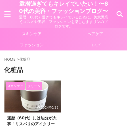
還暦過ぎてもキレイでいたい！〜6
0代の美容・ファッションブログ〜
還暦（60代）過ぎてもキレイでいるために、美意識高
くコスメや美容、ファッションを楽しむままリンのブ
ログです。
スキンケア
ヘアケア
ファッション
コスメ
HOME
>
化粧品
化粧品
スキンケア
クリーム
2024/10/25
還暦（60代）には油分が大
事！ミスパリのアイクリー