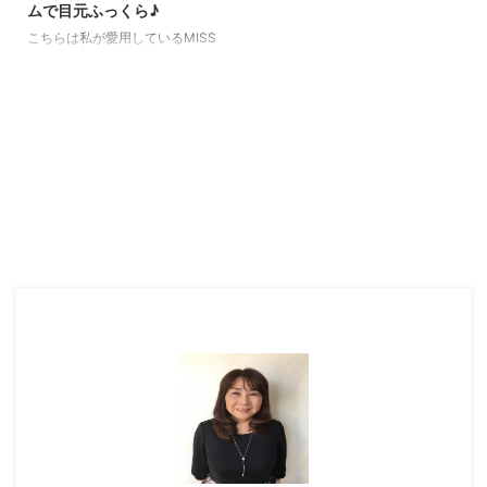
ムで目元ふっくら♪
こちらは私が愛用しているMISS
PARIS（ミスパリ）のアイクリー
ムです。 ミスパリはエステサロ
ンで全国展開しているので有名で
すよね。 最近水分量の多いみず
みずしいテクスチャーの化粧品が
多いですが、 このミスパリのア
イクリームは、しっかりとした王
道のテクスチャーのクリームで
す。 でも、還暦（60代）の私に
とっては、この油分が大切なんで
すね。 水分量ばかりが多いと、
時間がたつと乾燥してきてしまう
んです。 ミスパリのアイクリー
ムをつけると翌朝目元の乾燥を感
じず、ふっくらとした感じで、
化粧のりもよくなるんで ...