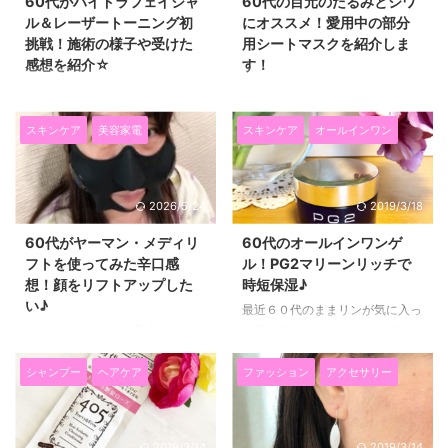
60代がハイドラフェイシャ
60代の目元のたるみとシワ
で、後ろ姿だけ見れば、 ４０代
ピタも娘がやっていて、 とても
ル＆レーザートーニング初
にオススメ！愛用中の部分
に間違えられることもあるんで
よかったといっていたので、 勇
挑戦！施術の様子や受けた
用シートマスクを紹介しま
す。 ６０代だから髪の毛も老化
気をだして試してみることにしま
感想を紹介☆
す！
するのは仕方ないとあきらめるの
した！ 美容クリニックで注射を
はもったいないです。 60代のヘ
してもらうのは初めてですし、
６０代のままリン、、お肌の悩み
今日は私が今一番気に入ってい
アケア♪琴髪がハリコシ艶のある
ボトックスは、ボツリヌス菌とい
はたくさんありますが、 その中
て、毎日使っている、 目元のた
美髪に導く理由☆ 私が毎日愛用
う菌をいれる注射なので、 昔、
でもやっぱりシミが気にな
るみとシワ対策の目元ケアコスメ
スキンケア
美容家電
スキンケア
オールインワン
しているヘアトリ ...
蜂に ...
る！！！ ということで、先日、
を紹介したいと思います！ ６０
新宿美容皮膚科みずのクリニック
代になると、目元のたるみとシワ
さんで、 レーザートーニングと
がすごく気になります！ 毎朝鏡
2026/5/24
2019/3/18
ハイドラフェイシャルをしていた
を見るたび、どんどん目の下に新
だきました(^^)/ 60代で初めての
しいシワができたり たるみがひ
60代がヤーマン・メディリ
60代のオールインワンゲ
レーザートーニングとハイドラフ
どくなっているなぁ～と気持ちが
フトを使ってみた辛口感
ル！PG2マリーンリッチで
ェイシャル。 施術の様子や実際
下がる日々を過ごしていました。
想！顔をリフトアップした
時短保湿♪
に試してみた感想を紹介したいと
そして、アイクリームを塗ってい
い♪
思います！ ６０代が美容クリニ
てもなかなか満足できなかった
最近６０代のままリンが気に入っ
ックへ。カウンセリングして施術
り・・・ 今回紹介するプラワン
て使っている、 オールインワン
こんにちは！６０代美容ブロガー
内容を決めました。 まずはカウ
シー プレミアムハイドロゲルア
ゲルを紹介したいと思います(^^)/
ままリンです♪ ブロガーなのに久
ンセリングシートを記入していき
イパッチは、 娘の紹介で知った
それがこのPG2マリーンリッチで
しぶりの更新になってしまいまし
シャンプー
ヘアケア
ファッション
アクセサリー
ます。 同意書も細かかったです
ものなのですが、 これを貼ると
す♪ 60代ままリンのPG2マリー
た！（笑） さて、先日、娘が誕
ね。 書くのに５、６分かかり ...
６０代のたるんだ目元が翌朝ぷり
ンリッチの使い方♪ PG2はすべて
生日プレゼントに、 今入荷待ち
ぷ ...
の製品に高濃度で高純度のプロテ
な程大人気の YAMAN（ヤーマ
2019/3/14
2019/3/14