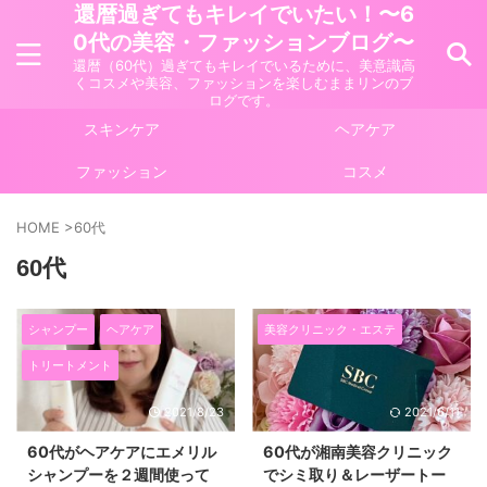
還暦過ぎてもキレイでいたい！〜6
0代の美容・ファッションブログ〜
還暦（60代）過ぎてもキレイでいるために、美意識高
くコスメや美容、ファッションを楽しむままリンのブ
ログです。
スキンケア
ヘアケア
ファッション
コスメ
HOME
>
60代
60代
シャンプー
ヘアケア
美容クリニック・エステ
トリートメント
2021/8/23
2021/6/11
60代がヘアケアにエメリル
60代が湘南美容クリニック
シャンプーを２週間使って
でシミ取り＆レーザートー