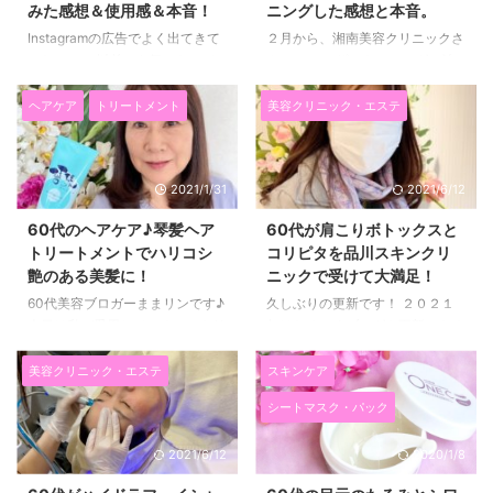
みた感想＆使用感＆本音！
ニングした感想と本音。
Instagramの広告でよく出てきて
２月から、湘南美容クリニックさ
いたので、 以前から気になって
んで、 レーザートーニングの治
いたEmerire（エメリル）の シャ
療を受けています！ シミ取りレ
ンプーとトリートメントを試して
ーザーもしましたよ(*^▽^*) 私
ヘアケア
トリートメント
美容クリニック・エステ
みたので、 実際に使ってみたリ
の娘が湘南美容クリニックさんに
アルな感想や使用感などをご紹介
通っていたので、私も通い始めま
したいと思います(^^)/
した♪ 湘南美容クリニックで肩ボ
2021/1/31
2021/6/12
Emerire（エメリル）は、女優の
トックスしてみた♪かかった料金
高島礼子さんと高岡早紀さんが
やこれから受ける人にアドバイス
60代のヘアケア♪琴髪ヘア
60代が肩こりボトックスと
イメージキャラクターに起用され
☆ ↑娘の記事です♪ ６０代にな
トリートメントでハリコシ
コリピタを品川スキンクリ
ていて、 ３５歳以上の女性に向
ると、シワ、しみ、肝斑、たるみ
艶のある美髪に！
ニックで受けて大満足！
けた美容液シャンプー＆トリート
など 肌の悩みでいっぱいになり
メントです。 60代になると、ハ
ます。 自宅でのスキンケアでは
60代美容ブロガーままリンです♪
久しぶりの更新です！ ２０２１
リコシがなくなるだけでなく、
保湿はできても、 根本の改善に
今日は私が愛用しているヘアトリ
年はなるべくブログも更新できる
毛染めによるダメージで髪のパサ
はならないので通うことにしまし
ートメント琴髪を紹介します(^^)/
ように頑張りたいと思います
つきも気になりますよね( ...
た。 ６ ...
60代になると、 髪のボリューム
(*^▽^*) さて、２０２０年１２月
美容クリニック・エステ
スキンケア
が少なくなるだけでなく、 ツヤ
に品川スキンクリニックさんで、
シートマスク・パック
やハリ、コシもなくなってきます
肩のボトックスとコリピタを受け
よね！？ ですが、 私は60代で
てきました(^^)/ 私は、ひどい肩
2021/6/12
2020/1/8
も、髪のボリュームもあります
こりと首コリに長年悩まされてい
し、 ツヤやハリ、コシもあるの
るのですが、 ボトックスもコリ