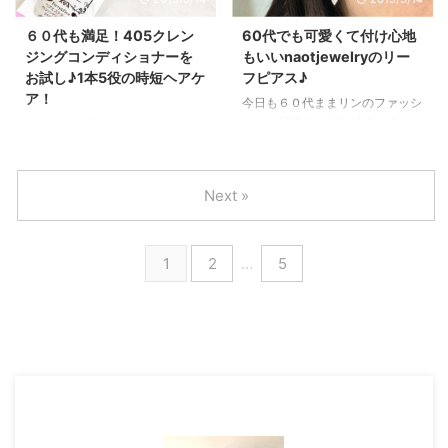
オグリカン原液が配合されてい
ン）の美顔器「メディリフト」を
て、 添加物も一切使用していな
くれました(*^▽^*) ２月に頼みま
６０代も満足！405クレン
60代でも可愛くて付け心地
い化粧品ブランドなんです。 プ
して、１か月ほど待って届きまし
ジングコンディショナーを
もいいnaotjewelryのリー
ロテオグリカンの保水力はヒアル
た。 最初４か月待ちといわれて
お試し♪1本5役の時短ヘアケ
フピアス♪
ロン酸の約1.3倍といわれている
いたので、 こんなに早く届いて
ア！
ので、 保湿が大事な60代の肌に
嬉しいです(^^)/ 今回は、６０代
今日も６０代ままリンのファッシ
もスッとなじんでくれます
が、ヤーマンメディリフトを実際
ョンの投稿です(^^)/ 今年は春が
久しぶりの更新になってしまいま
(*^▽^*) PG2マリーンリッチはオ
に使ってみた感想や、 効果があ
短くて、急に夏のような陽気にな
した！ 毎日暑い日が続いていま
ールインワンゲルなので、 通常
るのか？など肌に変化があったの
ってしまったので、 慌てて夏物
すね！ 私は毎日自転車に乗って
これ一 ...
かなど紹介したいと思います。
を購入しています。 こちらは、
いるので汗をたくさんかきます
Next »
６０代でヤー ...
またまた楽天のnaotjewelryのリ
し、 炎天下なので、髪が紫外線
ーフピアスです。 naotjewelryを
ダメージでパサつきがちです。
利用するのは２回目♪ 前回は↓↓
60代になると、髪のパサつきや
1
2
…
5
のようなピアスでした。
頭皮のかゆみだけでなく、 ハリ
https://kanreki-
やコシがなくなったりしますし、
beauty.himemode.com/fashion/
忙しいとシャンプーするのも疲れ
naotjewelry/ naotjewelryのリー
るなぁ～と思ってしまったり。
フピアスは楽天ランキング１位獲
先日、405（フォーティー＆ファ
得！シンプルなのに存在感があ
イブ）ヘアエステティック クレ
る。 naotj ...
ンジングコンディショナーのサン
プルをいただきまして、 試して
みたのですが、 60代にもとって
もいいと思いましたので、紹 ...