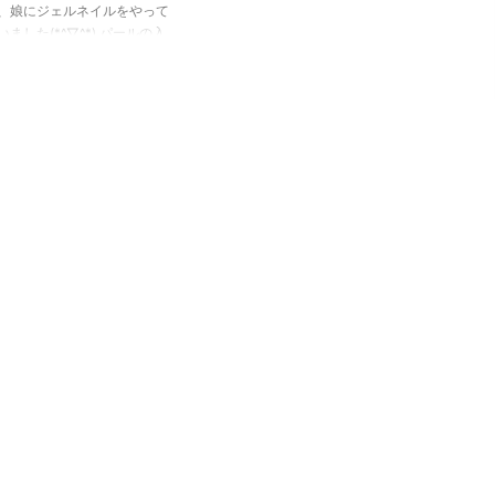
、娘にジェルネイルをやって
いました(*^▽^*) パールの入
上品な色のピンクにゴールド
インを引いたフレンチネイル
。 人差し指と薬指にスワロ
キーのストーンを付けてもら
した！ 還暦（６０代）にな
、もう歳だから～と言ってお
れをしなくなる人もいると思
すが、 もったいない！と思
す。 ネイルはこの歳でもや
気分が上がります。 幸せな
になれますね(^^)/ 60代ジ
ネイルで使ったジェルを紹介
こちらが使用したジェルネイル
。 ベースとトップのジェル
EG ...