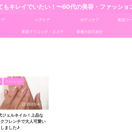
てもキレイでいたい！〜60代の美容・ファッショ
ケア
ヘアケア
ボディケア
美容フ
美容クリニック・エステ
筆者の自己紹介
ル
ファッション
2020/4/29
代ジェルネイル！上品な
ンクフレンチで大人可愛い
しました♪