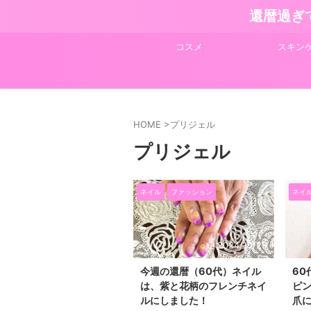
還暦過ぎ
コスメ
スキン
HOME
>
プリジェル
プリジェル
ネイル
ファッション
ネイ
2024/10/25
今週の還暦（60代）ネイル
60
は、紫と花柄のフレンチネイ
ピ
ルにしました！
爪に