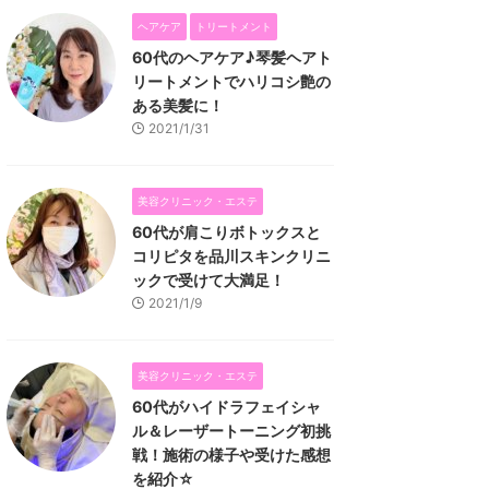
ヘアケア
トリートメント
60代のヘアケア♪琴髪ヘアト
リートメントでハリコシ艶の
ある美髪に！
2021/1/31
美容クリニック・エステ
60代が肩こりボトックスと
コリピタを品川スキンクリニ
ックで受けて大満足！
2021/1/9
美容クリニック・エステ
60代がハイドラフェイシャ
ル＆レーザートーニング初挑
戦！施術の様子や受けた感想
を紹介☆