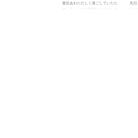
最近あわただしく過ごしていたた
先日
め、久しぶりの投稿になってしま
もら
いました。 先日、娘に久しぶり
った
にジェルネイルをやってもらいま
のラ
した(*^▽^*) 近々海外旅行に行く
です
ので、大好きな紫を使った明るく
フス
て華やかなフレンチネイルにして
いま
もらいました！ 濃い色も、フレ
ると
ンチネイルで、塗る部分を少なく
しゃ
すると、還暦（60代）でも挑戦し
いま
やすいと思いました(^^)/ 使ったネ
いま
イルはこちらです。 カラージェ
ると
ルは先日購入したもので、T-
気持ち
GEL（ティージェル）のモロッコ
ェル
パープルという色です。 ミニー
♪ 
ちゃんが描かれていて可愛いです
です
♪ ムラにな ...
は、PR