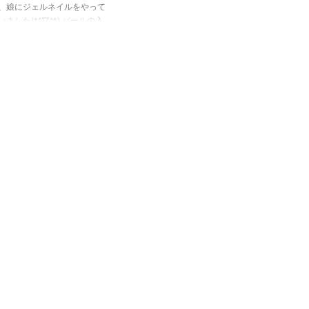
、娘にジェルネイルをやって
いました(*^▽^*) パールの入
上品な色のピンクにゴールド
インを引いたフレンチネイル
。 人差し指と薬指にスワロ
キーのストーンを付けてもら
した！ 還暦（６０代）にな
、もう歳だから～と言ってお
れをしなくなる人もいると思
すが、 もったいない！と思
す。 ネイルはこの歳でもや
気分が上がります。 幸せな
になれますね(^^)/ 60代ジ
ネイルで使ったジェルを紹介
こちらが使用したジェルネイル
。 ベースとトップのジェル
EG ...