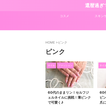
還暦過ぎ
コスメ
スキン
HOME
>
ピンク
ピンク
ネイル
ファッション
ネイ
2017/6/10
60代のままリン！セルフジ
60
ェルネイルに挑戦！薄ピンク
ピ
で可愛く♪
爪に