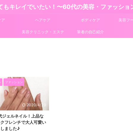
てもキレイでいたい！〜60代の美容・ファッショ
ケア
ヘアケア
ボディケア
美容フ
美容クリニック・エステ
筆者の自己紹介
ル
ファッション
2020/4/29
代ジェルネイル！上品な
ンクフレンチで大人可愛い
しました♪