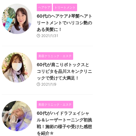
ヘアケア
トリートメント
60代のヘアケア♪琴髪ヘアト
リートメントでハリコシ艶の
ある美髪に！
2021/1/31
美容クリニック・エステ
60代が肩こりボトックスと
コリピタを品川スキンクリニ
ックで受けて大満足！
2021/1/9
美容クリニック・エステ
60代がハイドラフェイシャ
ル＆レーザートーニング初挑
戦！施術の様子や受けた感想
を紹介☆