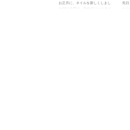
お正月に、ネイルを新しくしまし
先日
た(^^)/ 今回は、自分でジェルネイ
もら
ルに挑戦しました！ セルフジェ
った
ルネイルと言うそうですね
のラ
(*^▽^*) 娘に教えてもらいました
です
よ！ ６０代で老眼なので、時間
フス
はかかりますが、自分でネイルを
いま
するのは楽しいと思いました(*
ると
´▽｀*) パールの入ったピンク色
しゃ
１色だけのシンプルなデザインに
いま
してみました。 使ったジェルネ
いま
イルを紹介します(*´▽｀*) プリ
ると
ジェルのベースとトップ。 【数
気持ち
量限定!卸特価】プリジェルベー
ェル
スジェル エクセレントベース
♪ 
15g posted with カエレバ ...
です
は、PR