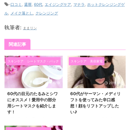
-
口コミ
,
還暦
,
60代
,
エイジングケア
,
マナラ
,
ホットクレンジングゲ
ル
,
メイク落とし
,
クレンジング
執筆者:
ままリン
関連記事
スキンケア
シートマスク・パック
スキンケア
美容家電
2019/6/19
2019/4/2
60代の目元のたるみとシワ
60代がヤーマン・メディリ
にオススメ！愛用中の部分
フトを使ってみた辛口感
用シートマスクを紹介しま
想！顔をリフトアップした
す！
い♪
今日は私が今一番気に入ってい
こんにちは！６０代美容ブロガー
て、毎日使っている、 目元のた
ままリンです♪ ブロガーなのに久