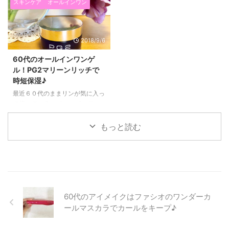
るみとシワ対策の目元ケアコスメ
しぶりの更新になってしまいまし
スキンケア
オールインワン
を紹介したいと思います！ ６０
た！（笑） さて、先日、娘が誕
代になると、目元のたるみとシワ
生日プレゼントに、 今入荷待ち
がすごく気になります！ 毎朝鏡
な程大人気の YAMAN（ヤーマ
2018/9/6
を見るたび、どんどん目の下に新
ン）の美顔器「メディリフト」を
しいシワができたり たるみがひ
くれました(*^▽^*) ２月に頼みま
60代のオールインワンゲ
どくなっているなぁ～と気持ちが
して、１か月ほど待って届きまし
ル！PG2マリーンリッチで
下がる日々を過ごしていました。
た。 最初４か月待ちといわれて
時短保湿♪
そして、アイクリームを塗ってい
いたので、 こんなに早く届いて
てもなかなか満足できなかった
嬉しいです(^^)/ 今回は、６０代
最近６０代のままリンが気に入っ
り・・・ 今回紹介するプラワン
が、ヤーマンメディリフトを実際
て使っている、 オールインワン
シー プレミアムハイドロゲルア
に使ってみた感想や、 効果があ
ゲルを紹介したいと思います(^^)/
イパッチは、 娘の紹介で知った
るのか？など肌に変化があったの
それがこのPG2マリーンリッチで
もっと読む
ものなのですが、 これを貼ると
かなど紹介したいと思います。
す♪ 60代ままリンのPG2マリー
６０代のたるんだ目元が翌朝ぷり
６０代でヤー ...
ンリッチの使い方♪ PG2はすべて
ぷ ...
の製品に高濃度で高純度のプロテ
オグリカン原液が配合されてい
て、 添加物も一切使用していな
い化粧品ブランドなんです。 プ
60代のアイメイクはファシオのワンダーカ
ロテオグリカンの保水力はヒアル
ロン酸の約1.3倍といわれている
ールマスカラでカールをキープ♪
ので、 保湿が大事な60代の肌に
もスッとなじんでくれます