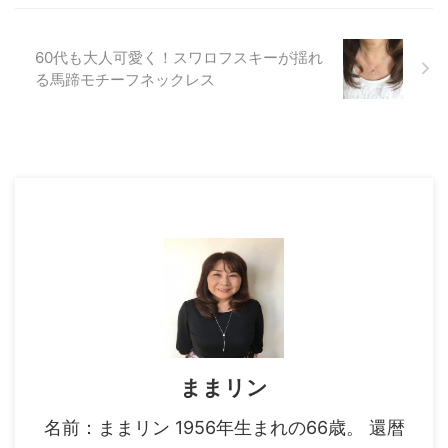
(*^▽^*) PG2マリーンリッチはオ
ールインワンゲルなので、 通常
これ一 ...
60代も大人可愛く！スワロフスキーが揺れ
る馬蹄モチーフネックレス
ままリン
名前：ままリン 1956年生まれの66歳。 還暦