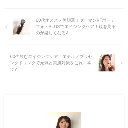
オグリカン原液が配合されてい
て、 添加物も一切使用していな
い化粧品ブランドなんです。 プ
60代オススメ美顔器！ヤーマンRFボーテ
ロテオグリカンの保水力はヒアル
フォトPLUSでエイジングケア！鏡を見る
ロン酸の約1.3倍といわれている
のが楽しくなる♪
ので、 保湿が大事な60代の肌に
もスッとなじんでくれます
(*^▽^*) PG2マリーンリッチはオ
ールインワンゲルなので、 通常
60代飲むエイジングケア！エテルノプラセ
これ一 ...
ンタドリンクで元気と美肌対策をこれ１本
で♪