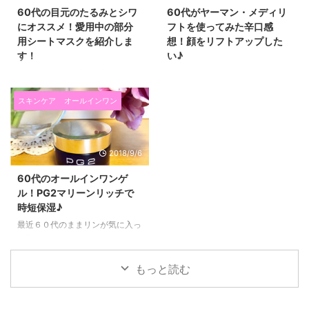
60代の目元のたるみとシワ
60代がヤーマン・メディリ
にオススメ！愛用中の部分
フトを使ってみた辛口感
用シートマスクを紹介しま
想！顔をリフトアップした
す！
い♪
今日は私が今一番気に入ってい
こんにちは！６０代美容ブロガー
て、毎日使っている、 目元のた
ままリンです♪ ブロガーなのに久
るみとシワ対策の目元ケアコスメ
しぶりの更新になってしまいまし
スキンケア
オールインワン
を紹介したいと思います！ ６０
た！（笑） さて、先日、娘が誕
代になると、目元のたるみとシワ
生日プレゼントに、 今入荷待ち
がすごく気になります！ 毎朝鏡
な程大人気の YAMAN（ヤーマ
2018/9/6
を見るたび、どんどん目の下に新
ン）の美顔器「メディリフト」を
しいシワができたり たるみがひ
くれました(*^▽^*) ２月に頼みま
60代のオールインワンゲ
どくなっているなぁ～と気持ちが
して、１か月ほど待って届きまし
ル！PG2マリーンリッチで
下がる日々を過ごしていました。
た。 最初４か月待ちといわれて
時短保湿♪
そして、アイクリームを塗ってい
いたので、 こんなに早く届いて
てもなかなか満足できなかった
嬉しいです(^^)/ 今回は、６０代
最近６０代のままリンが気に入っ
り・・・ 今回紹介するプラワン
が、ヤーマンメディリフトを実際
て使っている、 オールインワン
シー プレミアムハイドロゲルア
に使ってみた感想や、 効果があ
ゲルを紹介したいと思います(^^)/
イパッチは、 娘の紹介で知った
るのか？など肌に変化があったの
それがこのPG2マリーンリッチで
もっと読む
ものなのですが、 これを貼ると
かなど紹介したいと思います。
す♪ 60代ままリンのPG2マリー
６０代のたるんだ目元が翌朝ぷり
６０代でヤー ...
ンリッチの使い方♪ PG2はすべて
ぷ ...
の製品に高濃度で高純度のプロテ