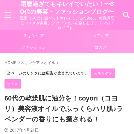
還暦過ぎてもキレイでいたい！〜6
0代の美容・ファッションブログ〜
還暦（60代）過ぎてもキレイでいるために、美意識高
くコスメや美容、ファッションを楽しむままリンのブ
ログです。
スキンケア
ヘアケア
ファッション
コスメ
HOME
>
スキンケア
>
オイル
>
当ページのリンクには広告が含まれています。
スキンケア
オイル
60代の乾燥肌に油分を！coyori（コヨ
リ）美容液オイルでふっくらハリ肌♪ラ
ベンダーの香りにも癒される！
2017年4月21日