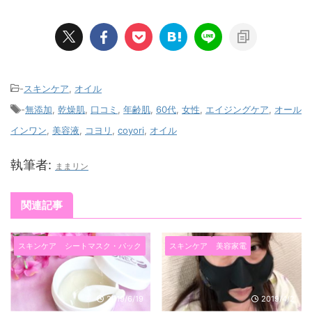
-
スキンケア
,
オイル
-
無添加
,
乾燥肌
,
口コミ
,
年齢肌
,
60代
,
女性
,
エイジングケア
,
オール
インワン
,
美容液
,
コヨリ
,
coyori
,
オイル
執筆者:
ままリン
関連記事
スキンケア
シートマスク・パック
スキンケア
美容家電
2019/6/19
2019/4/2