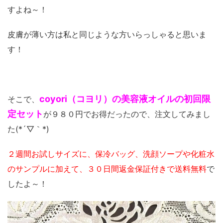
すよね～！
皮膚が薄い方は私と同じような方いらっしゃると思いま
す！
coyori（コヨリ）の美容液オイルの初回限
そこで、
定セット
が９８０円でお得だったので、注文してみまし
た(*´▽｀*)
２週間お試しサイズに、保冷バッグ、洗顔ソープや化粧水
のサンプルに加えて、３０日間返金保証付きで送料無料
で
したよ～！