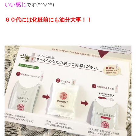
いい感じ
です(*^▽^*)
６０代には化粧前にも油分大事！！