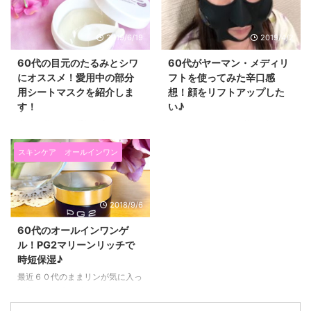
2019/6/19
2019/4/2
60代の目元のたるみとシワ
60代がヤーマン・メディリ
にオススメ！愛用中の部分
フトを使ってみた辛口感
用シートマスクを紹介しま
想！顔をリフトアップした
す！
い♪
今日は私が今一番気に入ってい
こんにちは！６０代美容ブロガー
て、毎日使っている、 目元のた
ままリンです♪ ブロガーなのに久
るみとシワ対策の目元ケアコスメ
しぶりの更新になってしまいまし
スキンケア
オールインワン
を紹介したいと思います！ ６０
た！（笑） さて、先日、娘が誕
代になると、目元のたるみとシワ
生日プレゼントに、 今入荷待ち
がすごく気になります！ 毎朝鏡
な程大人気の YAMAN（ヤーマ
2018/9/6
を見るたび、どんどん目の下に新
ン）の美顔器「メディリフト」を
しいシワができたり たるみがひ
くれました(*^▽^*) ２月に頼みま
60代のオールインワンゲ
どくなっているなぁ～と気持ちが
して、１か月ほど待って届きまし
ル！PG2マリーンリッチで
下がる日々を過ごしていました。
た。 最初４か月待ちといわれて
時短保湿♪
そして、アイクリームを塗ってい
いたので、 こんなに早く届いて
てもなかなか満足できなかった
嬉しいです(^^)/ 今回は、６０代
最近６０代のままリンが気に入っ
り・・・ 今回紹介するプラワン
が、ヤーマンメディリフトを実際
て使っている、 オールインワン
シー プレミアムハイドロゲルア
に使ってみた感想や、 効果があ
ゲルを紹介したいと思います(^^)/