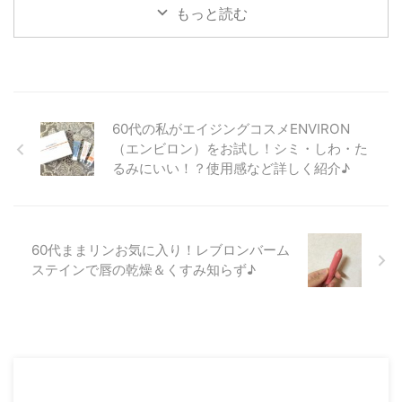
イパッチは、 娘の紹介で知った
るのか？など肌に変化があったの
それがこのPG2マリーンリッチで
もっと読む
ものなのですが、 これを貼ると
かなど紹介したいと思います。
す♪ 60代ままリンのPG2マリー
６０代のたるんだ目元が翌朝ぷり
６０代でヤー ...
ンリッチの使い方♪ PG2はすべて
ぷ ...
の製品に高濃度で高純度のプロテ
オグリカン原液が配合されてい
て、 添加物も一切使用していな
い化粧品ブランドなんです。 プ
60代の私がエイジングコスメENVIRON
ロテオグリカンの保水力はヒアル
（エンビロン）をお試し！シミ・しわ・た
ロン酸の約1.3倍といわれている
るみにいい！？使用感など詳しく紹介♪
ので、 保湿が大事な60代の肌に
もスッとなじんでくれます
(*^▽^*) PG2マリーンリッチはオ
ールインワンゲルなので、 通常
これ一 ...
60代ままリンお気に入り！レブロンバーム
ステインで唇の乾燥＆くすみ知らず♪