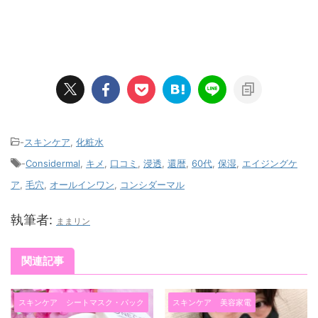
-
スキンケア
,
化粧水
-
Considermal
,
キメ
,
口コミ
,
浸透
,
還暦
,
60代
,
保湿
,
エイジングケ
ア
,
毛穴
,
オールインワン
,
コンシダーマル
執筆者:
ままリン
関連記事
スキンケア
シートマスク・パック
スキンケア
美容家電