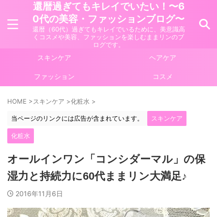
還暦過ぎてもキレイでいたい！〜6
0代の美容・ファッションブログ〜
還暦（60代）過ぎてもキレイでいるために、美意識高
くコスメや美容、ファッションを楽しむままリンのブ
ログです。
スキンケア
ヘアケア
ファッション
コスメ
HOME
>
スキンケア
>
化粧水
>
当ページのリンクには広告が含まれています。
スキンケア
化粧水
オールインワン「コンシダーマル」の保
湿力と持続力に60代ままリン大満足♪
2016年11月6日